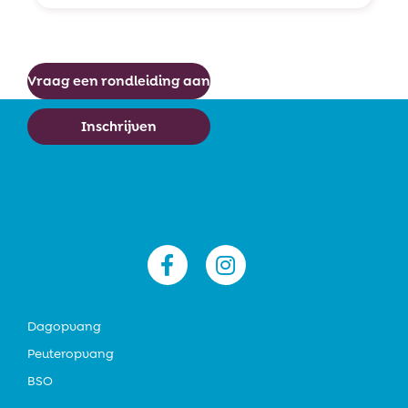
Vraag een rondleiding aan
Inschrijven


Dagopvang
Peuteropvang
BSO